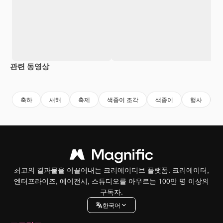
관련 동영상
Premium
Premium
Premium
Premium
AI로 생성
축하
새해
축제
색종이 조각
색종이
행사
최고의 결과물을 이끌어내는 크리에이티브 플랫폼. 크리에이터,
엔터프라이즈, 에이전시, 스튜디오를 아우르는 100만 명 이상의
구독자.
한국어