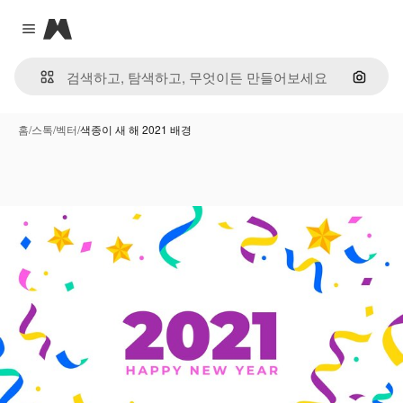
Magnific
Close menu
이미지
홈
/
스톡
/
벡터
/
색종이 새 해 2021 배경