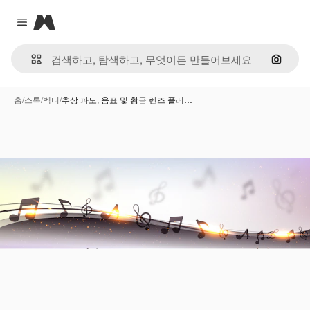
Magnific
Close menu
이미지
홈
/
스톡
/
벡터
/
추상 파도, 음표 및 황금 렌즈 플레…