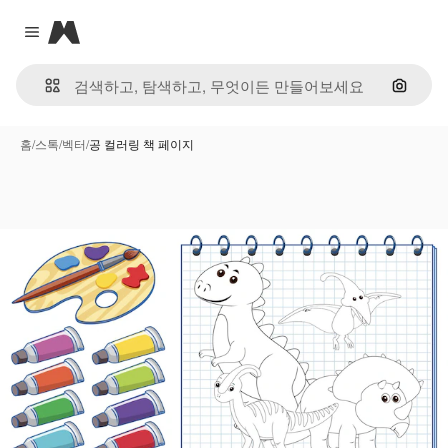
Magnific
Close menu
이미지
홈
/
스톡
/
벡터
/
공 컬러링 책 페이지