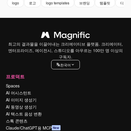
logo
로고
logo templates
브랜딩
템플릿
디자인
최고의 결과물을 이끌어내는 크리에이티브 플랫폼. 크리에이터,
엔터프라이즈, 에이전시, 스튜디오를 아우르는 100만 명 이상의
구독자.
한국어
프로덕트
Spaces
AI 어시스턴트
AI 이미지 생성기
AI 동영상 생성기
AI 텍스트 음성 변환
스톡 콘텐츠
Claude/ChatGPT용 MCP
New