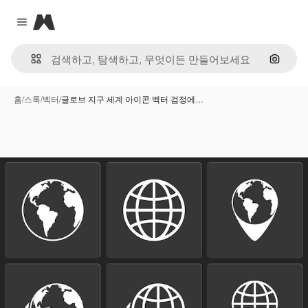
Magnific
Close menu
이미지
홈
/
스톡
/
벡터
/
글로브 지구 세계 아이콘 벡터 검정에…