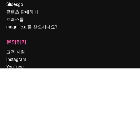
Slidesgo
콘텐츠 판매하기
프레스룸
magnific.ai를 찾으시나요?
문의하기
고객 지원
Instagram
YouTube
LinkedIn
TikTok
Discord
X
Reddit
Copyright © 2010-
2026
Freepik Company S.L.U.
모든 권리는 보호 받습니
다
.