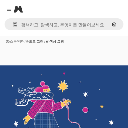
Magnific
Close menu
이미지
홈
/
스톡
/
벡터
/
손으로 그린 / w 색상 그림