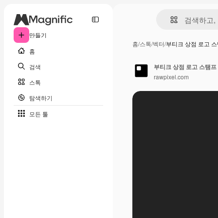
만들기
홈
/
스톡
/
벡터
/
부티크 상점 로고 
홈
검색
부티크 상점 로고 스탬프
rawpixel.com
스톡
탐색하기
모든 툴