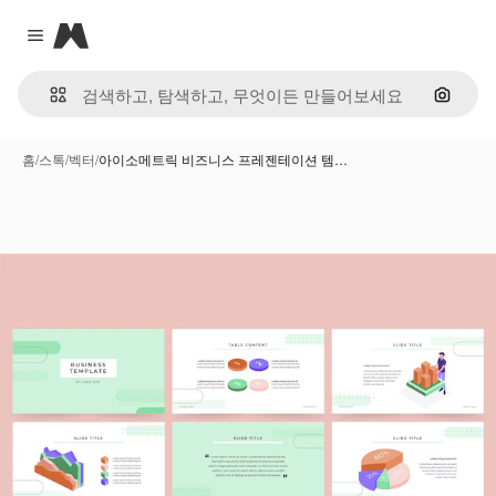
Magnific
Close menu
이미지
홈
/
스톡
/
벡터
/
아이소메트릭 비즈니스 프레젠테이션 템…