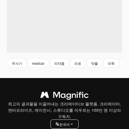
주사기
medical
의약품
의료
약물
의학
치
최고의 결과물을 이끌어내는 크리에이티브 플랫폼. 크리에이터,
엔터프라이즈, 에이전시, 스튜디오를 아우르는 100만 명 이상의
구독자.
한국어