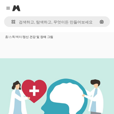
Magnific
Close menu
이미지
홈
/
스톡
/
벡터
/
정신 건강 및 장애 그림