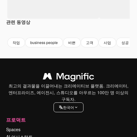
관련 동영상
Premium
Premium
Premium
Premium
작업
business people
바쁜
고객
사업
성공
최고의 결과물을 이끌어내는 크리에이티브 플랫폼. 크리에이터,
엔터프라이즈, 에이전시, 스튜디오를 아우르는 100만 명 이상의
구독자.
한국어
프로덕트
Spaces
AI 어시스턴트