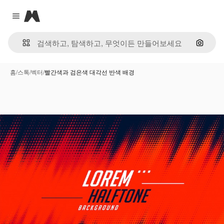
Magnific
Close menu
이미지
홈
/
스톡
/
벡터
/
빨간색과 검은색 대각선 반색 배경