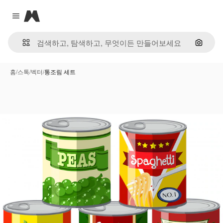
Magnific
Close menu
이미지
홈
/
스톡
/
벡터
/
통조림 세트