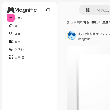
만들기
홈
/
스톡
/
벡터
/
계단, 연단, 책 로
홈
검색
wangstdo
스톡
탐색하기
모든 툴