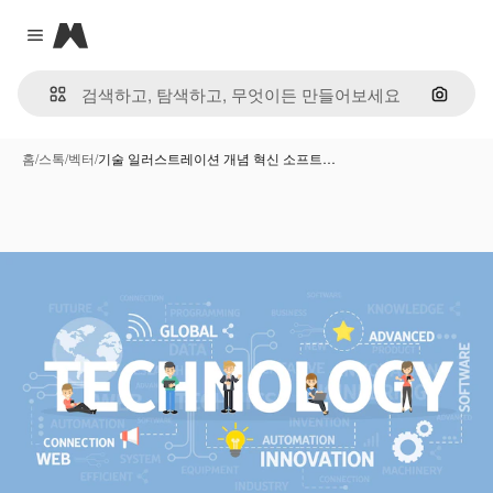
Magnific
Close menu
이미지
홈
/
스톡
/
벡터
/
기술 일러스트레이션 개념 혁신 소프트…