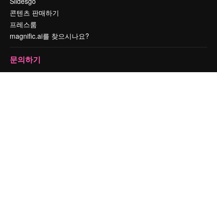
Slidesgo
콘텐츠 판매하기
프레스룸
magnific.ai를 찾으시나요?
문의하기
고객 지원
Instagram
YouTube
LinkedIn
TikTok
Discord
X
Reddit
Copyright © 2010-
2026
Freepik Company S.L.U.
모든 권리는 보호 받습니
다
.