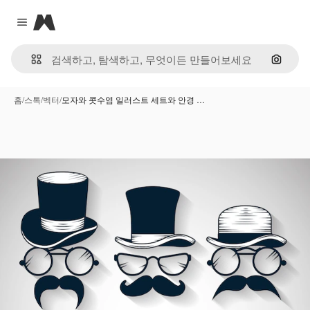
Magnific
Close menu
이미지
홈
/
스톡
/
벡터
/
모자와 콧수염 일러스트 세트와 안경 …