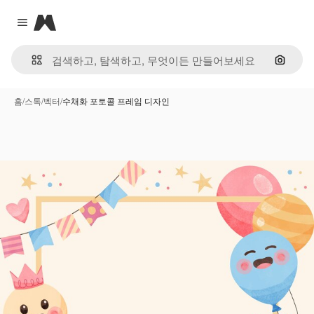
Magnific
Close menu
이미지
홈
/
스톡
/
벡터
/
수채화 포토콜 프레임 디자인