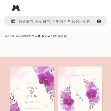
Magnific
Close menu
이미지
홈
/
스톡
/
벡터
/
수채화 보라색 장미와 난초 청첩장