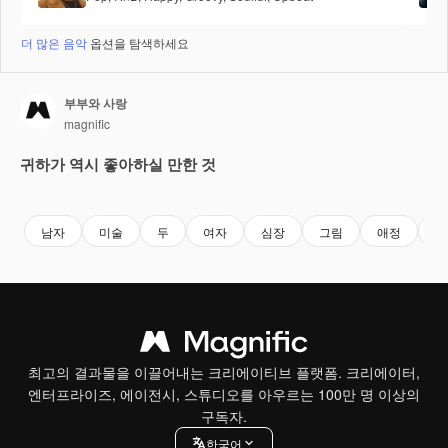
더 많은 음악
옵션을 탐색하세요
부부와 사랑
magnific
귀하가 역시 좋아하실 만한 것
남자
미술
두
여자
심장
그림
애정
삽
최고의 결과물을 이끌어내는 크리에이티브 플랫폼. 크리에이터,
엔터프라이즈, 에이전시, 스튜디오를 아우르는 100만 명 이상의
구독자.
한국어