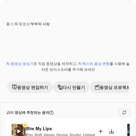
홈
/
스톡
/
동영상
/
부부와 사랑
AI 동영상 생성기
로 직접 동영상을 제작하고,
AI 텍스트 음성 변환
를 사용해 놀
라운 보이스오버를 추가해 보세요
동영상 편집하기
다시 만들기
동영상 프로젝트 
이 영상에 추천되는 음악
Bite My Lips
Pop
,
RnB
,
Happy
,
Groovy
,
Soulful
,
Upbeat