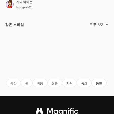
자다 아이콘
Icongeek26
같은 스타일
모두 보기
예산
돈
비용
현금
가격
통화
동전
키