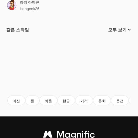
라리 아이콘
Icongeek26
같은 스타일
모두 보기
예산
돈
비용
현금
가격
통화
동전
라