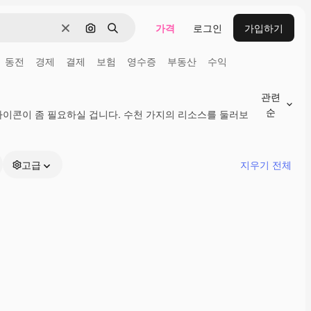
가격
로그인
가입하기
지우기
이미지로 검색
검색
동전
경제
결제
보험
영수증
부동산
수익
관련
순
아이콘이 좀 필요하실 겁니다. 수천 가지의 리소스를 둘러보
고급
지우기 전체