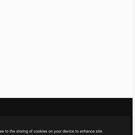
회사
문의하기
ee to the storing of cookies on your device to enhance site