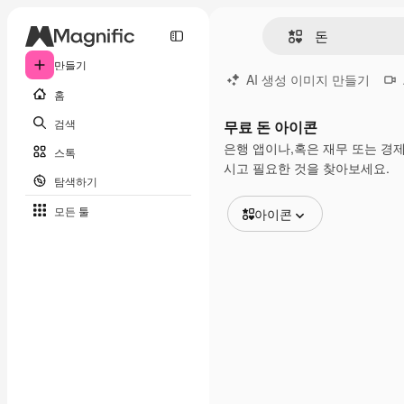
만들기
AI 생성 이미지 만들기
홈
검색
무료 돈 아이콘
은행 앱이나,혹은 재무 또는 경
스톡
시고 필요한 것을 찾아보세요.
탐색하기
모든 툴
아이콘
모든 이미지
벡터
일러스트
사진
PSD
템플릿
목업
동영상
영상 클립
모션 그래픽
동영상 템플릿