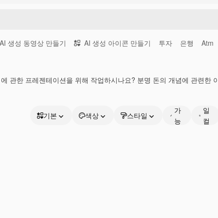
AI 생성 동영상 만들기
AI 생성 아이콘 만들기
투자
은행
Atm
제에 관한 프레젠테이션을 위해 작업하시나요? 분명 돈의 개념에 관련한 
편
스
집
타
가
일
기본
색상
스타일
능
컬
기본
한
렉
애니메이션
획
션
스티커
인터페이스