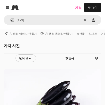
Magnific
가격
로그인
Close menu
지우기
이미지
AI 생성 이미지 만들기
AI 생성 동영상 만들기
농산물
식재료
건
가지 사진
사진
필터