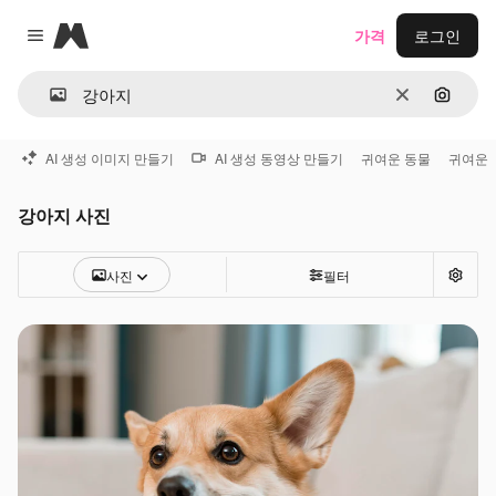
Magnific
가격
로그인
Close menu
지우기
이미지
AI 생성 이미지 만들기
AI 생성 동영상 만들기
귀여운 동물
귀여운
강아지 사진
사진
필터