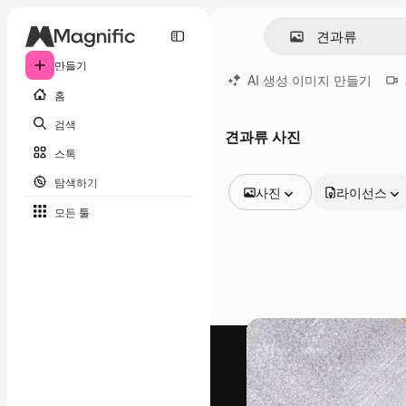
만들기
AI 생성 이미지 만들기
홈
검색
견과류 사진
스톡
탐색하기
사진
라이선스
모든 툴
모든 이미지
벡터
일러스트
사진
PSD
템플릿
목업
동영상
영상 클립
모션 그래픽
동영상 템플릿
아이콘
3D 모델