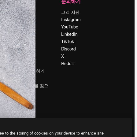
회사
문의하기
가격
고객 지원
회사 소개
Instagram
Reviews
YouTube
채용 정보
LinkedIn
책
검색 트렌드
TikTok
블로그
Discord
이벤트
X
Slidesgo
Reddit
콘텐츠 판매하기
프레스룸
magnific.ai를 찾으
시나요?
ee to the storing of cookies on your device to enhance site