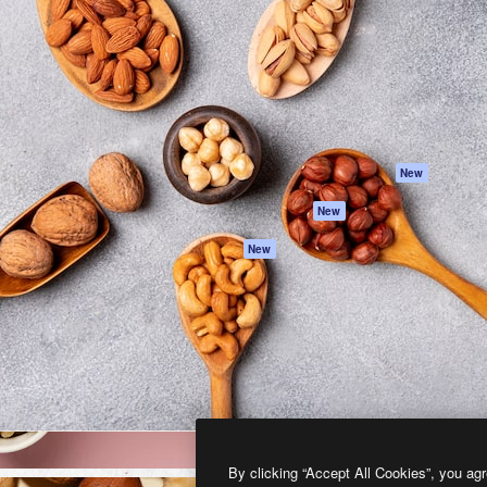
프로덕트
시작하기
을 이끌어내는 크리에이티브
Spaces
Academy
이터, 엔터프라이즈, 에이전시,
AI 어시스턴트
문서
르는 100만 명 이상의 구독
AI 이미지 생성기
지원
AI 동영상 생성기
이용 약관
AI 텍스트 음성 변환
개인정보 보호 정
스톡 콘텐츠
원본
New
Claude/ChatGPT
쿠키 정책
New
용 MCP
Trust Center
Agents
제휴 파트너
New
API
비지니스
모바일 앱
모든 Magnific 툴
2026
Freepik Company S.L.U.
모든 권리는 보호 받습니다
.
By clicking “Accept All Cookies”, you agr