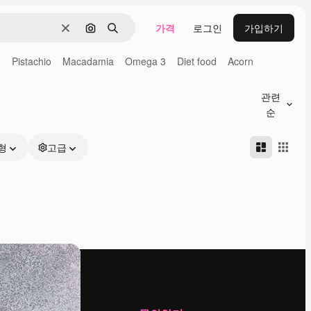
가격
로그인
가입하기
지우기
이미지로 검색
검색
n
Pistachio
Macadamia
Omega 3
Diet food
Acorn
관련
순
형
고급