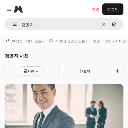
Magnific
가격
로그인
Close menu
지우기
이미지
AI 생성 이미지 만들기
AI 생성 동영상 만들기
협업
비즈니스 미팅
경영자 사진
사진
필터