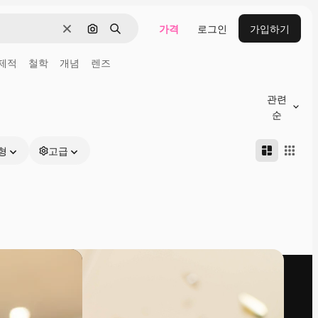
가격
로그인
가입하기
지우기
이미지로 검색
검색
제적
철학
개념
렌즈
관련
순
형
고급