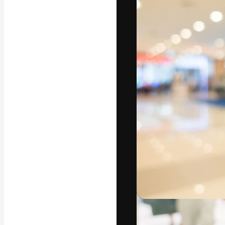
글꼴
최고의 결과물
플랫폼. 크리에
스튜디오를 아우
자.
한국어
Copyright © 2010-