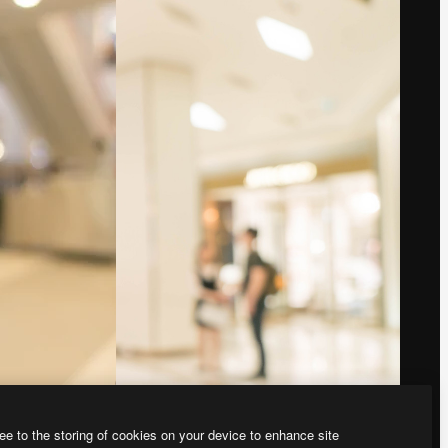
회사
문의하기
가격
고객 지원
회사 소개
Instagram
Reviews
YouTube
채용 정보
LinkedIn
책
검색 트렌드
TikTok
블로그
Discord
이벤트
X
Slidesgo
Reddit
콘텐츠 판매하기
프레스룸
magnific.ai를 찾으
시나요?
ee to the storing of cookies on your device to enhance site