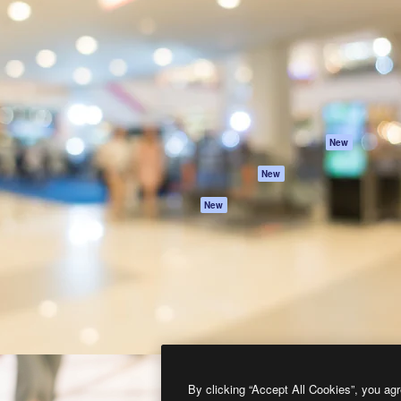
프로덕트
시작하기
을 이끌어내는 크리에이티브
Spaces
Academy
이터, 엔터프라이즈, 에이전시,
AI 어시스턴트
문서
르는 100만 명 이상의 구독
AI 이미지 생성기
지원
AI 동영상 생성기
이용 약관
AI 텍스트 음성 변환
개인정보 보호 정
스톡 콘텐츠
원본
New
Claude/ChatGPT
쿠키 정책
New
용 MCP
Trust Center
Agents
제휴 파트너
New
API
비지니스
모바일 앱
모든 Magnific 툴
2026
Freepik Company S.L.U.
모든 권리는 보호 받습니다
.
By clicking “Accept All Cookies”, you agr