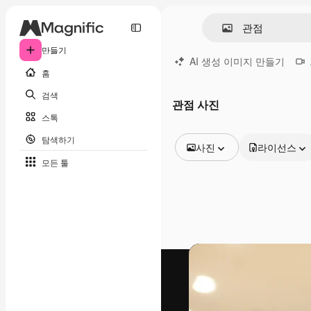
만들기
AI 생성 이미지 만들기
홈
검색
관점 사진
스톡
탐색하기
사진
라이선스
모든 툴
모든 이미지
벡터
일러스트
사진
PSD
템플릿
목업
동영상
영상 클립
모션 그래픽
동영상 템플릿
아이콘
3D 모델