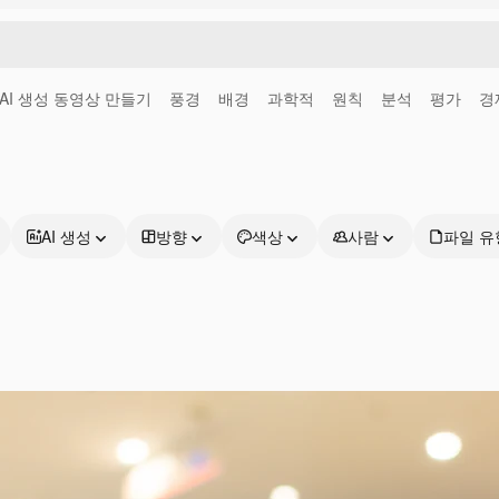
AI 생성 동영상 만들기
풍경
배경
과학적
원칙
분석
평가
경
AI 생성
방향
색상
사람
파일 유