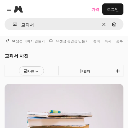
Magnific
가격
로그인
Close menu
지우기
이미지
AI 생성 이미지 만들기
AI 생성 동영상 만들기
종이
독서
공부
교과서 사진
사진
필터