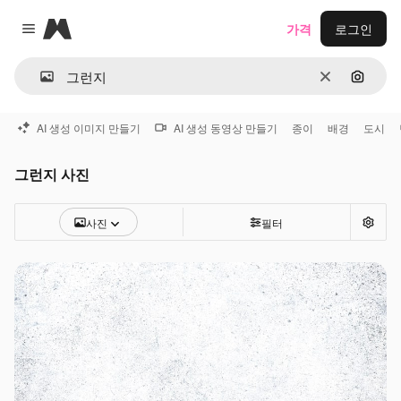
Magnific
가격
로그인
Close menu
지우기
이미지
AI 생성 이미지 만들기
AI 생성 동영상 만들기
종이
배경
도시
그런지 사진
사진
필터