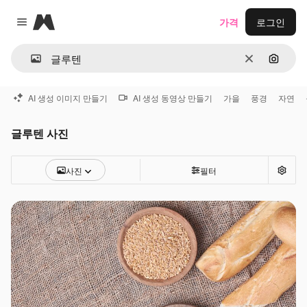
Magnific
가격
로그인
Close menu
지우기
이미지
AI 생성 이미지 만들기
AI 생성 동영상 만들기
가을
풍경
자연
글루텐 사진
사진
필터