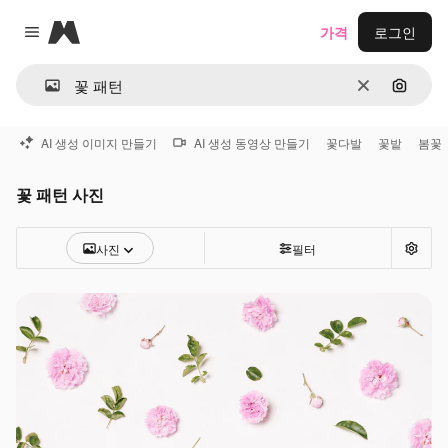
Magnific
가격
로그인
Close menu
지우기
이미지
AI 생성 이미지 만들기
AI 생성 동영상 만들기
꽃다발
꽃밭
봄꽃
꽃 패턴 사진
사진
필터