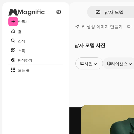
만들기
AI 생성 이미지 만들기
홈
검색
남자 모델 사진
스톡
탐색하기
사진
라이선스
모든 툴
모든 이미지
벡터
일러스트
사진
PSD
템플릿
목업
동영상
영상 클립
모션 그래픽
동영상 템플릿
아이콘
3D 모델