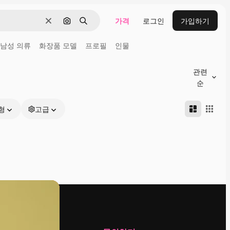
가격
로그인
가입하기
지우기
이미지로 검색
검색
남성 의류
화장품 모델
프로필
인물
관련
순
형
고급