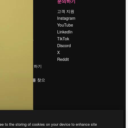
회사
문의하기
가격
고객 지원
회사 소개
Instagram
Reviews
YouTube
채용 정보
LinkedIn
책
검색 트렌드
TikTok
블로그
Discord
이벤트
X
Slidesgo
Reddit
콘텐츠 판매하기
프레스룸
magnific.ai를 찾으
시나요?
ee to the storing of cookies on your device to enhance site