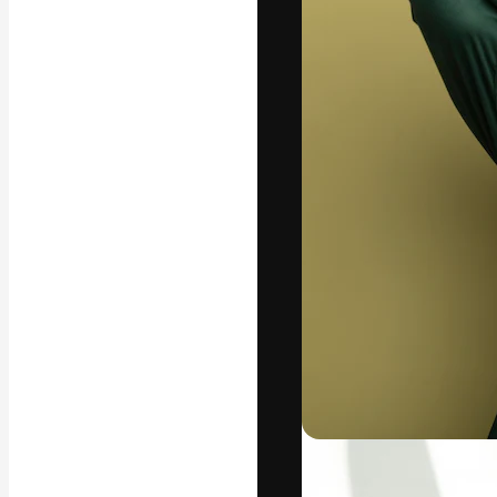
글꼴
최고의 결과물
플랫폼. 크리에
스튜디오를 아우
자.
한국어
Copyright © 2010-