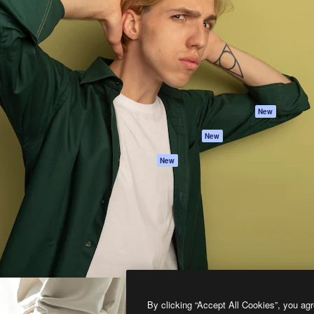
프로덕트
시작하기
을 이끌어내는 크리에이티브
Spaces
Academy
이터, 엔터프라이즈, 에이전시,
AI 어시스턴트
문서
르는 100만 명 이상의 구독
AI 이미지 생성기
지원
AI 동영상 생성기
이용 약관
AI 텍스트 음성 변환
개인정보 보호 정
스톡 콘텐츠
원본
New
Claude/ChatGPT
쿠키 정책
New
용 MCP
Trust Center
Agents
제휴 파트너
New
API
비지니스
모바일 앱
모든 Magnific 툴
2026
Freepik Company S.L.U.
모든 권리는 보호 받습니다
.
By clicking “Accept All Cookies”, you agr