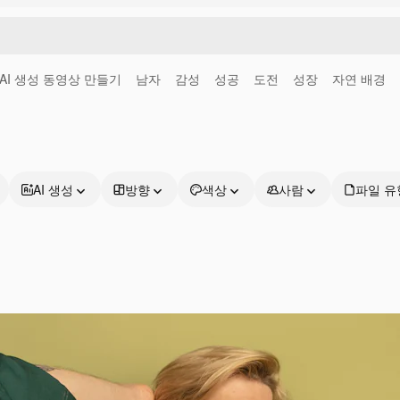
AI 생성 동영상 만들기
남자
감성
성공
도전
성장
자연 배경
AI 생성
방향
색상
사람
파일 유