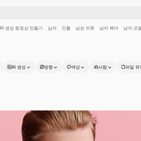
AI 생성 동영상 만들기
남자
인물
남성 의류
남자 헤어
남자 모
AI 생성
방향
색상
사람
파일 유