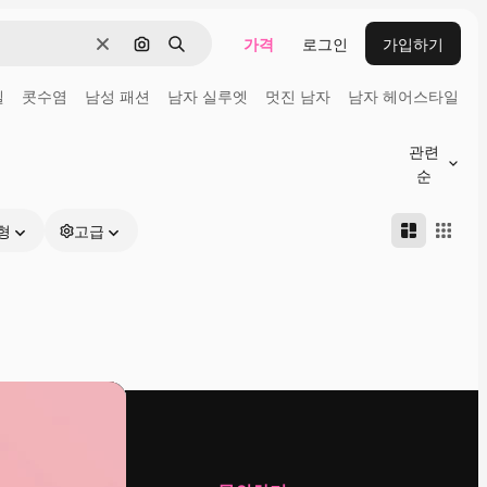
가격
로그인
가입하기
지우기
이미지로 검색
검색
델
콧수염
남성 패션
남자 실루엣
멋진 남자
남자 헤어스타일
관련
순
형
고급