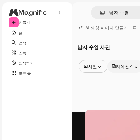
만들기
AI 생성 이미지 만들기
홈
검색
남자 수염 사진
스톡
탐색하기
사진
라이선스
모든 툴
모든 이미지
벡터
일러스트
사진
PSD
템플릿
목업
동영상
영상 클립
모션 그래픽
동영상 템플릿
아이콘
3D 모델