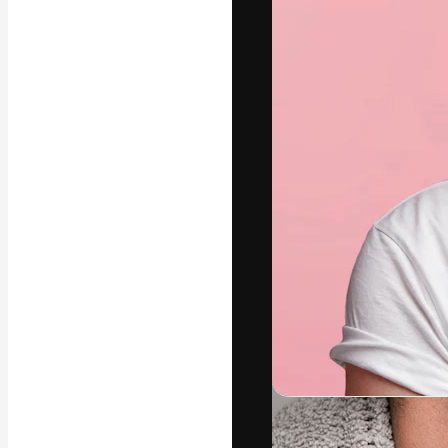
글꼴
최고의 결과물
플랫폼. 크리에
스튜디오를 아우
자.
한국어
Copyright © 2010-