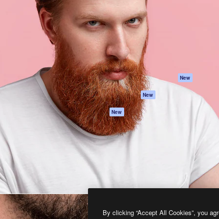
프로덕트
시작하기
을 이끌어내는 크리에이티브
Spaces
Academy
이터, 엔터프라이즈, 에이전시,
AI 어시스턴트
문서
르는 100만 명 이상의 구독
AI 이미지 생성기
지원
AI 동영상 생성기
이용 약관
AI 텍스트 음성 변환
개인정보 보호 정
스톡 콘텐츠
원본
New
Claude/ChatGPT
쿠키 정책
New
용 MCP
Trust Center
Agents
제휴 파트너
New
API
비지니스
모바일 앱
모든 Magnific 툴
2026
Freepik Company S.L.U.
모든 권리는 보호 받습니다
.
By clicking “Accept All Cookies”, you agr