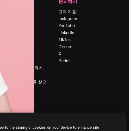
회사
문의하기
가격
고객 지원
회사 소개
Instagram
Reviews
YouTube
채용 정보
LinkedIn
책
검색 트렌드
TikTok
블로그
Discord
이벤트
X
Slidesgo
Reddit
콘텐츠 판매하기
프레스룸
magnific.ai를 찾으
시나요?
ee to the storing of cookies on your device to enhance site