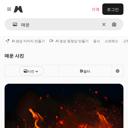
Magnific
가격
로그인
Close menu
지우기
이미지
AI 생성 이미지 만들기
AI 생성 동영상 만들기
음식
스트레스
고
매운 사진
사진
필터