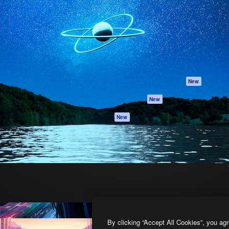
프로덕트
시작하기
을 이끌어내는 크리에이티브
Spaces
Academy
이터, 엔터프라이즈, 에이전시,
AI 어시스턴트
문서
르는 100만 명 이상의 구독
AI 이미지 생성기
지원
AI 동영상 생성기
이용 약관
AI 텍스트 음성 변환
개인정보 보호 정
스톡 콘텐츠
원본
New
Claude/ChatGPT
쿠키 정책
New
용 MCP
Trust Center
Agents
제휴 파트너
New
API
비지니스
모바일 앱
모든 Magnific 툴
2026
Freepik Company S.L.U.
모든 권리는 보호 받습니다
.
By clicking “Accept All Cookies”, you agr