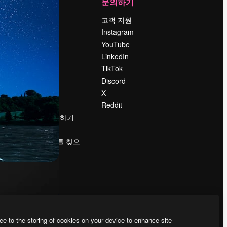
회사
문의하기
가격
고객 지원
회사 소개
Instagram
Reviews
YouTube
채용 정보
LinkedIn
책
검색 트렌드
TikTok
블로그
Discord
이벤트
X
Slidesgo
Reddit
콘텐츠 판매하기
프레스룸
magnific.ai를 찾으
시나요?
ee to the storing of cookies on your device to enhance site