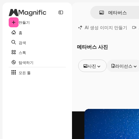
만들기
AI 생성 이미지 만들기
홈
검색
메타버스 사진
스톡
탐색하기
사진
라이선스
모든 툴
모든 이미지
벡터
일러스트
사진
PSD
템플릿
목업
동영상
영상 클립
모션 그래픽
동영상 템플릿
아이콘
3D 모델