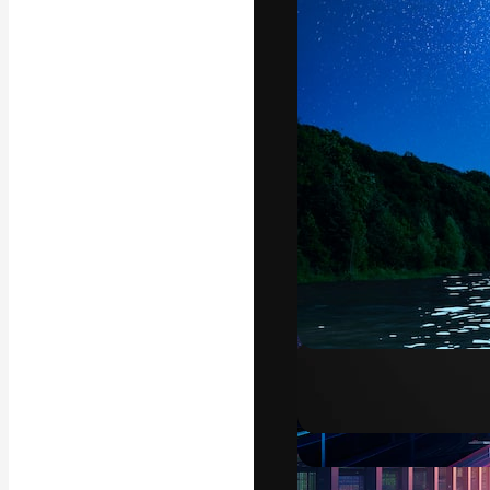
글꼴
최고의 결과물
플랫폼. 크리에
스튜디오를 아우
자.
한국어
Copyright © 2010-