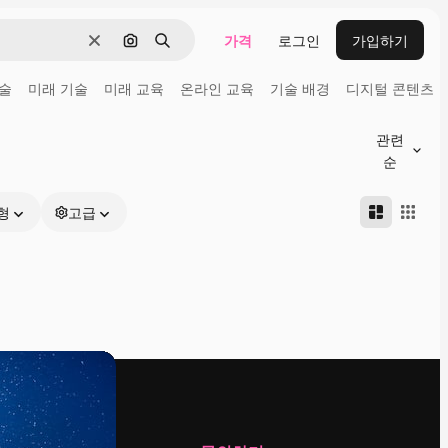
가격
로그인
가입하기
지우기
이미지로 검색
검색
술
미래 기술
미래 교육
온라인 교육
기술 배경
디지털 콘텐츠
관련
순
형
고급