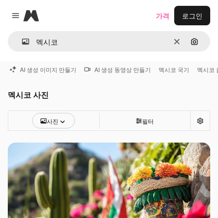
Magnific
가격
로그인
Close menu
지우기
이미지
AI 생성 이미지 만들기
AI 생성 동영상 만들기
멕시코 국기
멕시코 
멕시코 사진
사진
필터