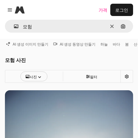
Magnific
가격
로그인
Close menu
지우기
이미지
AI 생성 이미지 만들기
AI 생성 동영상 만들기
하늘
바다
봄
산
모험 사진
사진
필터