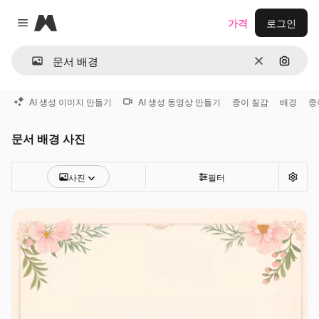
Magnific
가격
로그인
Close menu
지우기
이미지
AI 생성 이미지 만들기
AI 생성 동영상 만들기
종이 질감
배경
종
문서 배경 사진
사진
필터