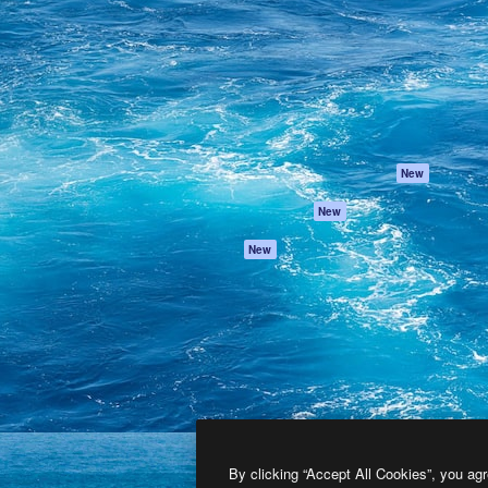
프로덕트
시작하기
을 이끌어내는 크리에이티브
Spaces
Academy
이터, 엔터프라이즈, 에이전시,
AI 어시스턴트
문서
르는 100만 명 이상의 구독
AI 이미지 생성기
지원
AI 동영상 생성기
이용 약관
AI 텍스트 음성 변환
개인정보 보호 정
스톡 콘텐츠
원본
New
Claude/ChatGPT
쿠키 정책
New
용 MCP
Trust Center
Agents
제휴 파트너
New
API
비지니스
모바일 앱
모든 Magnific 툴
2026
Freepik Company S.L.U.
모든 권리는 보호 받습니다
.
By clicking “Accept All Cookies”, you agr