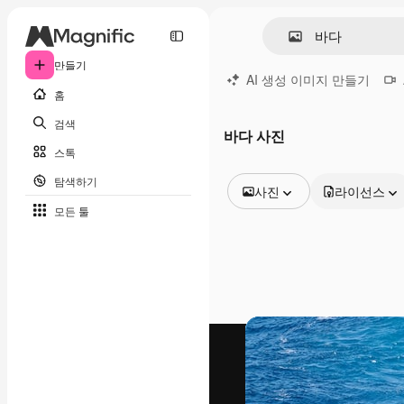
만들기
AI 생성 이미지 만들기
홈
검색
바다 사진
스톡
탐색하기
사진
라이선스
모든 툴
모든 이미지
벡터
일러스트
사진
PSD
템플릿
목업
동영상
영상 클립
모션 그래픽
동영상 템플릿
아이콘
3D 모델