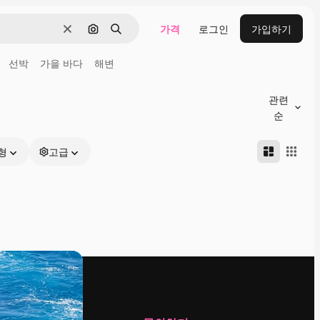
가격
로그인
가입하기
지우기
이미지로 검색
검색
선박
가을 바다
해변
관련
순
형
고급