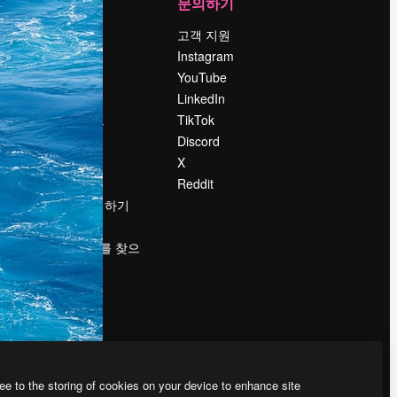
회사
문의하기
가격
고객 지원
회사 소개
Instagram
Reviews
YouTube
채용 정보
LinkedIn
책
검색 트렌드
TikTok
블로그
Discord
이벤트
X
Slidesgo
Reddit
콘텐츠 판매하기
프레스룸
magnific.ai를 찾으
시나요?
ee to the storing of cookies on your device to enhance site