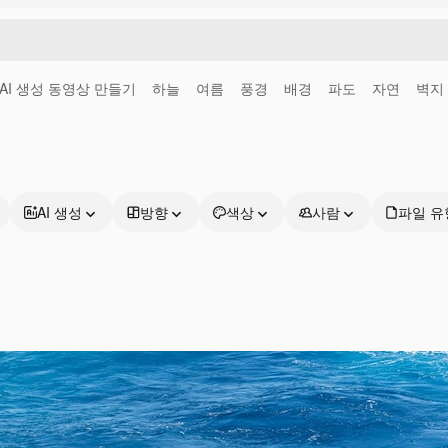
AI 생성 동영상 만들기
하늘
여름
풍경
배경
파도
자연
벽지
AI 생성
방향
색상
사람
파일 유