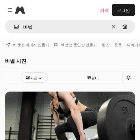
Magnific
가격
로그인
Close menu
지우기
이미지
AI 생성 이미지 만들기
AI 생성 동영상 만들기
헬스
운동
다이어
바벨 사진
사진
필터