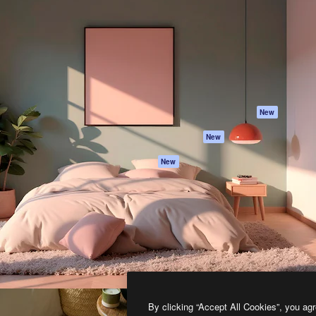
프로덕트
시작하기
을 이끌어내는 크리에이티브
Spaces
Academy
이터, 엔터프라이즈, 에이전시,
AI 어시스턴트
문서
르는 100만 명 이상의 구독
AI 이미지 생성기
지원
AI 동영상 생성기
이용 약관
AI 텍스트 음성 변환
개인정보 보호 정
스톡 콘텐츠
원본
New
Claude/ChatGPT
쿠키 정책
New
용 MCP
Trust Center
Agents
제휴 파트너
New
API
비지니스
모바일 앱
모든 Magnific 툴
2026
Freepik Company S.L.U.
모든 권리는 보호 받습니다
.
By clicking “Accept All Cookies”, you agr