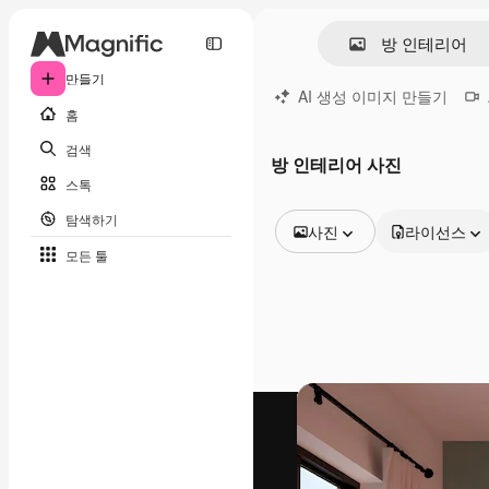
만들기
AI 생성 이미지 만들기
홈
검색
방 인테리어 사진
스톡
탐색하기
사진
라이선스
모든 툴
모든 이미지
벡터
일러스트
사진
PSD
템플릿
목업
동영상
영상 클립
모션 그래픽
동영상 템플릿
아이콘
3D 모델