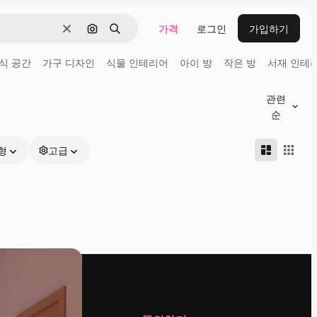
가격
로그인
가입하기
지우기
이미지로 검색
검색
식 공간
가구 디자인
식물 인테리어
아이 방
작은 방
서재 인테
관련
순
형
고급