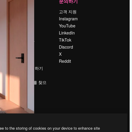
회사
문의하기
가격
고객 지원
회사 소개
Instagram
Reviews
YouTube
채용 정보
LinkedIn
책
검색 트렌드
TikTok
블로그
Discord
이벤트
X
Slidesgo
Reddit
콘텐츠 판매하기
프레스룸
magnific.ai를 찾으
시나요?
ee to the storing of cookies on your device to enhance site