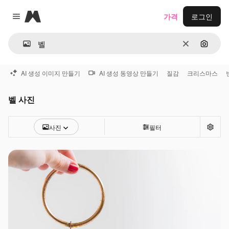
Magnific
가격
로그인
Close menu
지우기
이미지
AI 생성 이미지 만들기
AI 생성 동영상 만들기
질감
크리스마스
벨 사진
사진
필터