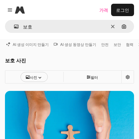
Magnific
가격
로그인
Close menu
지우기
이미지
AI 생성 이미지 만들기
AI 생성 동영상 만들기
안전
보안
협력
보호 사진
사진
필터