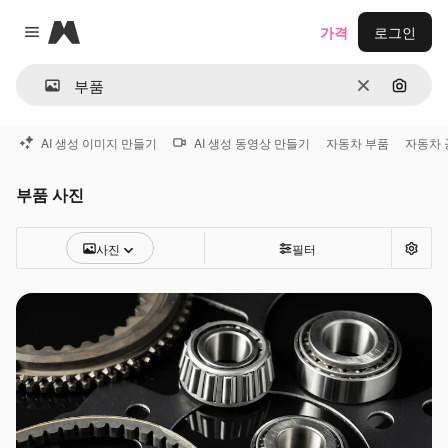
Magnific
가격
로그인
Close menu
지우기
이미지
AI 생성 이미지 만들기
AI 생성 동영상 만들기
자동차 부품
자동차 
부품 사진
사진
필터