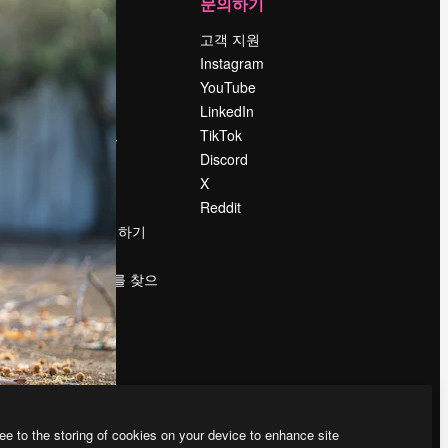
회사
문의하기
가격
고객 지원
회사 소개
Instagram
Reviews
YouTube
채용 정보
LinkedIn
책
검색 트렌드
TikTok
블로그
Discord
이벤트
X
Slidesgo
Reddit
콘텐츠 판매하기
프레스룸
magnific.ai를 찾으
시나요?
ee to the storing of cookies on your device to enhance site