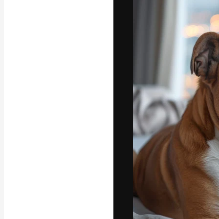
글꼴
최고의 결과물
플랫폼. 크리에
스튜디오를 아우
자.
한국어
Copyright © 2010-