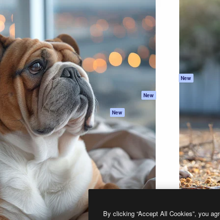
프로덕트
시작하기
을 이끌어내는 크리에이티브
Spaces
Academy
이터, 엔터프라이즈, 에이전시,
AI 어시스턴트
문서
르는 100만 명 이상의 구독
AI 이미지 생성기
지원
AI 동영상 생성기
이용 약관
AI 텍스트 음성 변환
개인정보 보호 정
스톡 콘텐츠
원본
New
Claude/ChatGPT
쿠키 정책
New
용 MCP
Trust Center
Agents
제휴 파트너
New
API
비지니스
모바일 앱
모든 Magnific 툴
2026
Freepik Company S.L.U.
모든 권리는 보호 받습니다
.
By clicking “Accept All Cookies”, you agr