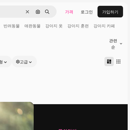
가격
로그인
가입하기
지우기
이미지로 검색
검색
반려동물
애완동물
강아지 옷
강아지 훈련
강아지 카페
관련
순
형
고급