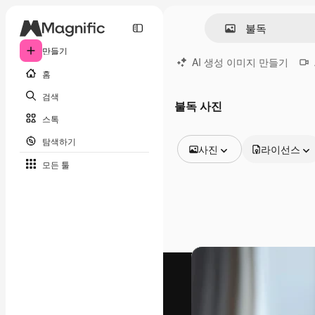
만들기
AI 생성 이미지 만들기
홈
검색
불독 사진
스톡
탐색하기
사진
라이선스
모든 툴
모든 이미지
벡터
일러스트
사진
PSD
템플릿
목업
동영상
영상 클립
모션 그래픽
동영상 템플릿
아이콘
3D 모델