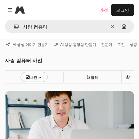
Magnific
가격
로그인
Close menu
지우기
이미지
AI 생성 이미지 만들기
AI 생성 동영상 만들기
전문가
도전
성공
사람 컴퓨터 사진
사진
필터