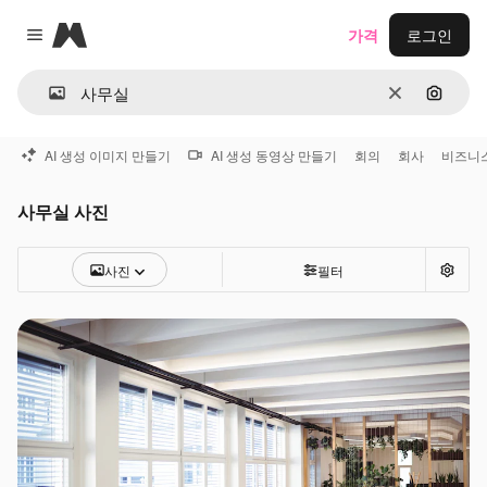
Magnific
가격
로그인
Close menu
지우기
이미지
AI 생성 이미지 만들기
AI 생성 동영상 만들기
회의
회사
비즈니
사무실 사진
사진
필터