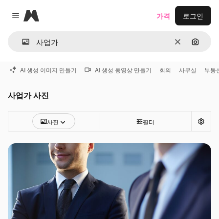
Magnific
가격
로그인
Close menu
지우기
이미지
AI 생성 이미지 만들기
AI 생성 동영상 만들기
회의
사무실
부동
사업가 사진
사진
필터