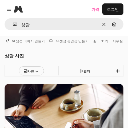
Magnific
가격
로그인
Close menu
지우기
이미지
AI 생성 이미지 만들기
AI 생성 동영상 만들기
꽃
회의
사무실
상담 사진
사진
필터