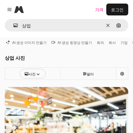
Magnific
가격
로그인
Close menu
지우기
이미지
AI 생성 이미지 만들기
AI 생성 동영상 만들기
회의
회사
기업
상업 사진
사진
필터